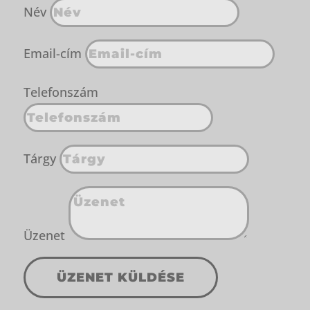
Név
Email-cím
Telefonszám
Tárgy
Üzenet
ÜZENET KÜLDÉSE