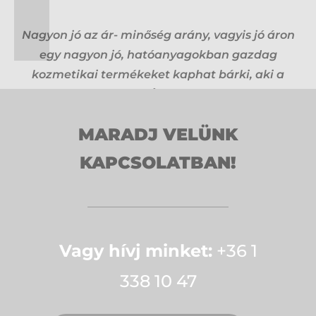
Nagyon jó az ár- minőség arány, vagyis jó áron
egy nagyon jó, hatóanyagokban gazdag
kozmetikai termékeket kaphat bárki, aki a
Bielendát választja. Én és a vendégeim még
nem csalódtunk egyikben sem.
MARADJ VELÜNK
S. VALÉRIA
KAPCSOLATBAN!
Vagy hívj minket:
+36 1
338 10 47