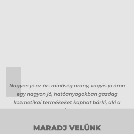
Nagyon jó az ár- minőség arány, vagyis jó áron
egy nagyon jó, hatóanyagokban gazdag
kozmetikai termékeket kaphat bárki, aki a
Bielendát választja. Én és a vendégeim még
nem csalódtunk egyikben sem.
MARADJ VELÜNK