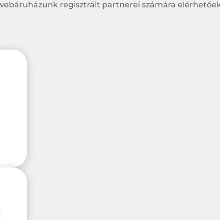
webáruházunk regisztrált partnerei számára elérhetőek
z