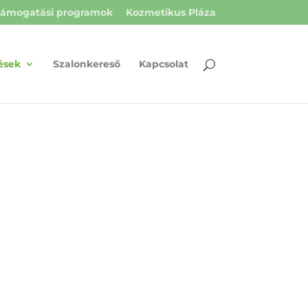
ámogatási programok
Kozmetikus Pláza
ések
Szalonkereső
Kapcsolat
L