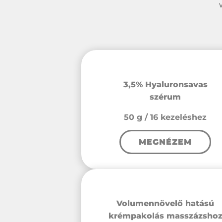
3,5% Hyaluronsavas
szérum
50 g / 16 kezeléshez
MEGNÉZEM
Volumennövelő hatású
krémpakolás masszázsho