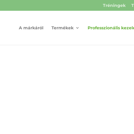
Tréningek
T
A márkáról
Termékek
Professzionális kezel
HYDRA HYA
INJECTION