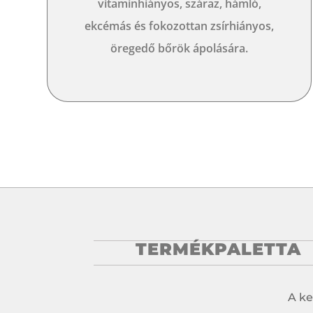
vitaminhiányos, száraz, hámló,
ekcémás és fokozottan zsírhiányos,
öregedő bőrök ápolására.
TERMÉKPALETTA
A ke