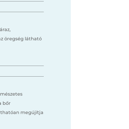
áraz,
az öregség látható
ermészetes
a bőr
láthatóan megújítja