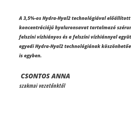
A 3,5%-os Hydra-Hyal2 technológiával előállított
koncentrációjú hyaluronsavat tartalmazó széru
felszíni vízhiányos és a felszíni vízhiánnyal együ
egyedi Hydra-Hyal2 technológiának köszönhetően
is egyben.
CSONTOS ANNA
szakmai vezetőnktől