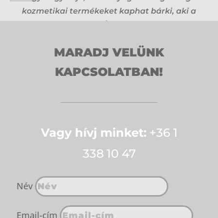
kozmetikai termékeket kaphat bárki, aki a
Bielendát választja. Én és a vendégeim még
nem csalódtunk egyikben sem.
MARADJ VELÜNK
S. VALÉRIA
KAPCSOLATBAN!
Vagy hívj minket:
+36 1
338 10 47
Név
Email-cím